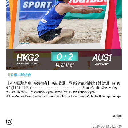
香港排球總會
【2020亞洲沙灘排球錦標賽】 H組 香港二隊 (徐錦龍/楊博文) 對 澳洲一隊 負
0:2 (14:21, 11:21) ========================= Photo Credit: @avcvolley
#VBAHK #AVC #BeachVolleyball #AVCVolley #AsianVolleyball
#AsianSeniorBeachVolleyballChampionships #AsianBeachVolleyballChampionships
#2408
2020-02-13 21:24:20