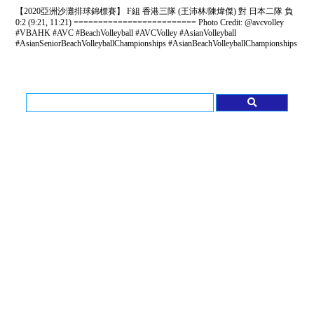
0:2 (9:21, 11:21) ========================= Photo Credit: @avcvolley
#VBAHK #AVC #BeachVolleyball #AVCVolley #AsianVolleyball
#AsianSeniorBeachVolleyballChampionships #AsianBeachVolleyballChampionships
排球 | 2026 香港男子青年排球代