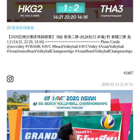
香港排球總會
【2020亞洲沙灘排球錦標賽】 B組 香港二隊 (杜詠彤/江卓儀) 對 泰國三隊 負
1:2 (14:21, 22:20, 14:16) ========================= Photo Credit:
@avcvolley #VBAHK #AVC #BeachVolleyball #AVCVolley #AsianVolleyball
#AsianSeniorBeachVolleyballChampionships #AsianBeachVolleyballChampionships
#2407
2020-02-13 21:47:31