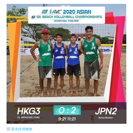
香港排球總會
【2020亞洲沙灘排球錦標賽】 F組 香港三隊 (王沛林/陳煒傑) 對 日本二隊 負