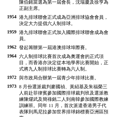
陳伯銘當選為第一屆會長，沈瑞慶及徐亨為
正副主席。
1954
港九排球聯會正式成為亞洲排球協會會員，
決定大力提倡六人制排球。
1959
港九排球聯會正式加入國際排球聯會成為會
員。
1962
發起籌辦第一屆港澳排球埠際賽
。
1964
六人制排球比賽首次成為奧運會的正式項
目，而香港亦決定從本地學界比賽開始，正
式將九人制排球比賽轉為六人制。
1972
與市政局合辦第一屆青少年排球比賽。
1973
8 月份選派裁判麥國禎、黃紹基及朱福榮三
人前赴菲律賓參加國際排球裁判班及選派教
練陳燿武及簡祿銘二人到南韓參加國際教練
訓練班。同年 11 月，首次派遣香港男子代
表隊到馬尼拉參加世界排球錦標賽亞洲區預