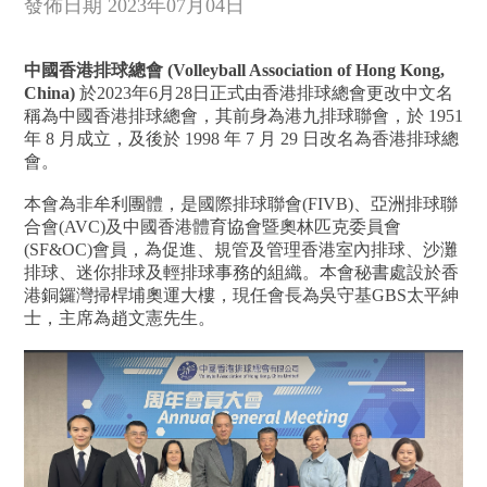
發佈日期 2023年07月04日
中國香港排球總會 (Volleyball Association of Hong Kong,
China)
於2023年6月28日正式由香港排球總會更改中文名
稱為中國香港排球總會，其前身為港九排球聯會，於 1951
年 8 月成立，及後於 1998 年 7 月 29 日改名為香港排球總
會。
本會為非牟利團體，是國際排球聯會(FIVB)、亞洲排球聯
合會(AVC)及中國香港體育協會暨奧林匹克委員會
(SF&OC)會員，為促進、規管及管理香港室內排球、沙灘
排球、迷你排球及輕排球事務的組織。本會秘書處設於香
港銅鑼灣掃桿埔奧運大樓，現任會長為吳守基GBS太平紳
士，主席為趙文憲先生。