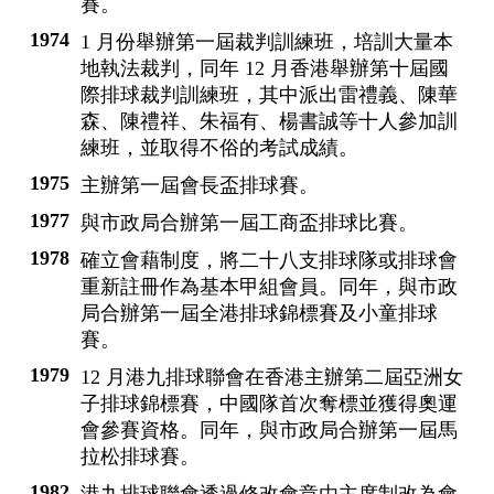
賽。
1974
1 月份舉辦第一屆裁判訓練班，培訓大量本
地執法裁判，同年 12 月香港舉辦第十屆國
際排球裁判訓練班，其中派出雷禮義、陳華
森、陳禮祥、朱福有、楊書誠等十人參加訓
練班，並取得不俗的考試成績。
1975
主辦第一屆會長盃排球賽。
1977
與市政局合辦第一屆工商盃排球比賽。
1978
確立會藉制度，將二十八支排球隊或排球會
重新註冊作為基本甲組會員。同年，與市政
局合辦第一屆全港排球錦標賽及小童排球
賽。
1979
12 月港九排球聯會在香港主辦第二屆亞洲女
子排球錦標賽，中國隊首次奪標並獲得奧運
會參賽資格。同年，與市政局合辦第一屆馬
拉松排球賽。
1982