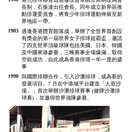
港九排球聯會透過修改會章由主席制改為會
長制，石振達出任會長。同年成立新界區推
動排運委員會，將青少年排球運動伸展至新
界地區一帶。
1983
適逢香港體育館落成，舉辦了全世界首創設
有獎金的第一屆世界女子排球超霸盃，邀請
了四支世界頂級球隊包括美國、日本、韓國
及中國來港參賽，三晚賽事全場爆滿，取得
空前成功，自此成為香港排壇一年一度的盛
事
1990
與國際排聯合作，引入沙灘排球，成為新的
發展項目。7 月在中港城平台建造「人造沙
場」，首次舉辦沙灘排球賽事 (健牌沙灘排
球賽)，並邀得世界強隊參賽。