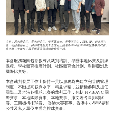
左起：呂志宏先生、黃志初先生、李玉鳳女士、吳守基先生，GBS, JP、趙文憲先
生、石徐惠芬女士、麥錦燦先生及李玉珊女士獲選為2024至2028年度董事局成員，
吳守基先生連任中國香港香港排球總會會長一職。
本會服務範圍包括教練及裁判培訓、舉辦本地比賽及訓練
課程、學校體育推廣計劃、社區體育會計劃、舉辦亞洲及
國際比賽等。
本會裁判發展工作上保持一貫以服務為先建立完善的管理
制度，不斷提高裁判水平，精益求精，並積極參與及擔任
國際上及本港各排球比賽的裁判工作，包括 FIVB/AVC 國
際賽事、本地國際賽事、本地賽事、康文署各區排球比
賽、工商機構排球賽、 香港大專賽事、香港中小學學界和
公共及私人單位主辦之排球賽事。