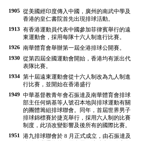
1905
從美國經印度傳入中國，廣州的南武中學及
香港的皇仁書院首先出現排球活動。
1913
有香港運動員代表中國參加菲律賓舉行的遠
東運動會，採用每隊十六人制進行比賽。
1926
南華體育會舉辦第一屆全港排球公開賽。
1930
從第四屆全國運動會開始，香港均有派出代
表隊比賽。
1934
第十屆遠東運動會從十六人制改為九人制進
行比賽，並開始在香港盛行
1949
中華基督教青年會石振達及南華體育會排球
部主任何炳基等人號召本地與排球運動有關
的團體籌組排球聯會。同年，首屆世界男子
排球錦標賽於捷克舉行，採用六人制的比賽
制度，此項改變影響及後所有的國際比賽。
1951
港九排球聯會於 8 月正式成立，由石振達及