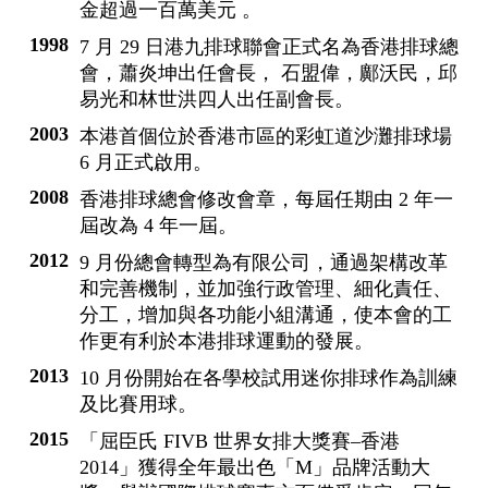
金超過一百萬美元 。
1998
7 月 29 日港九排球聯會正式名為香港排球總
會，蕭炎坤出任會長， 石盟偉，鄺沃民，邱
易光和林世洪四人出任副會長。
2003
本港首個位於香港市區的彩虹道沙灘排球場
6 月正式啟用。
2008
香港排球總會修改會章，每屆任期由 2 年一
屆改為 4 年一屆。
2012
9 月份總會轉型為有限公司，通過架構改革
和完善機制，並加強行政管理、細化責任、
分工，增加與各功能小組溝通，使本會的工
作更有利於本港排球運動的發展。
2013
10 月份開始在各學校試用迷你排球作為訓練
及比賽用球。
2015
「屈臣氏 FIVB 世界女排大獎賽–香港
2014」獲得全年最出色「M」品牌活動大