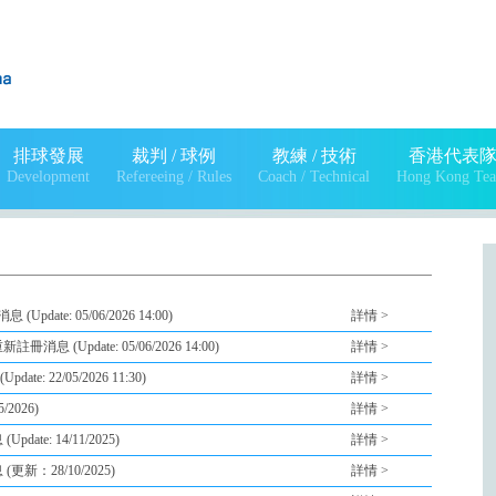
排球發展
裁判 / 球例
教練 / 技術
香港代表
Development
Refereeing / Rules
Coach / Technical
Hong Kong Te
ate: 05/06/2026 14:00)
詳情 >
 (Update: 05/06/2026 14:00)
詳情 >
: 22/05/2026 11:30)
詳情 >
2026)
詳情 >
te: 14/11/2025)
詳情 >
新：28/10/2025)
詳情 >