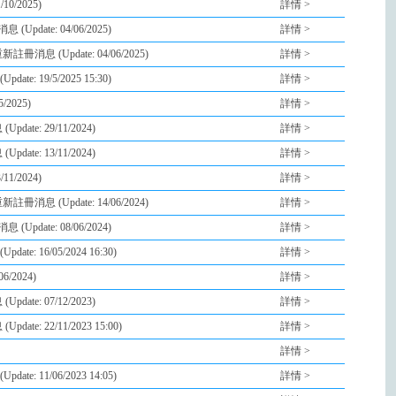
0/2025)
詳情 >
date: 04/06/2025)
詳情 >
息 (Update: 04/06/2025)
詳情 >
: 19/5/2025 15:30)
詳情 >
2025)
詳情 >
te: 29/11/2024)
詳情 >
te: 13/11/2024)
詳情 >
1/2024)
詳情 >
息 (Update: 14/06/2024)
詳情 >
date: 08/06/2024)
詳情 >
: 16/05/2024 16:30)
詳情 >
/2024)
詳情 >
te: 07/12/2023)
詳情 >
e: 22/11/2023 15:00)
詳情 >
詳情 >
: 11/06/2023 14:05)
詳情 >