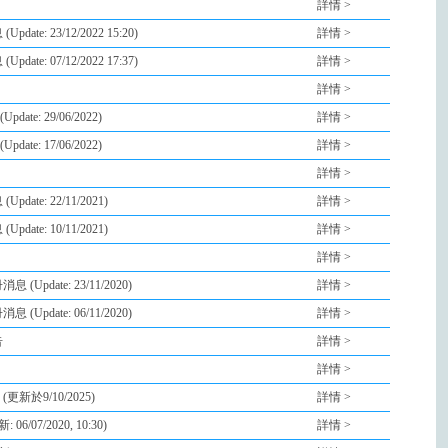
詳情 >
e: 23/12/2022 15:20)
詳情 >
e: 07/12/2022 17:37)
詳情 >
詳情 >
e: 29/06/2022)
詳情 >
e: 17/06/2022)
詳情 >
詳情 >
te: 22/11/2021)
詳情 >
te: 10/11/2021)
詳情 >
詳情 >
pdate: 23/11/2020)
詳情 >
pdate: 06/11/2020)
詳情 >
告
詳情 >
詳情 >
於9/10/2025)
詳情 >
07/2020, 10:30)
詳情 >