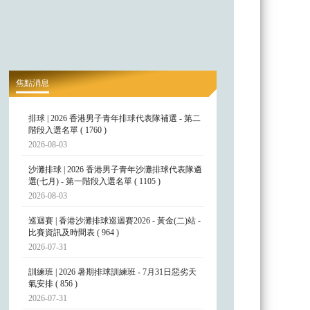
焦點消息
排球 | 2026 香港男子青年排球代表隊補選 - 第二
階段入選名單 ( 1760 )
2026-08-03
沙灘排球 | 2026 香港男子青年沙灘排球代表隊遴
選(七月) - 第一階段入選名單 ( 1105 )
2026-08-03
巡迴賽 | 香港沙灘排球巡迴賽2026 - 黃金(二)站 -
比賽資訊及時間表 ( 964 )
2026-07-31
訓練班 | 2026 暑期排球訓練班 - 7月31日惡劣天
氣安排 ( 856 )
2026-07-31