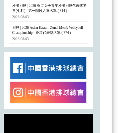
沙灘排球 | 2026 香港女子青年沙灘排球代表隊遴
選(七月) - 第一階段入選名單 ( 814 )
2026-08-03
排球 | 2026 Asian Eastern Zonal Men’s Volleyball
Championship - 香港代表隊名單 ( 774 )
2026-08-03