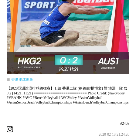
香港排球總會
【2020亞洲沙灘排球錦標賽】 H組 香港二隊 (徐錦龍/楊博文) 對 澳洲一隊 負
0:2 (14:21, 11:21) ========================= Photo Credit: @avcvolley
#VBAHK #AVC #BeachVolleyball #AVCVolley #AsianVolleyball
#AsianSeniorBeachVolleyballChampionships #AsianBeachVolleyballChampionships
#2408
2020-02-13 21:24:20