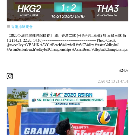
香港排球總會
【2020亞洲沙灘排球錦標賽】 B組 香港二隊 (杜詠彤/江卓儀) 對 泰國三隊 負
1:2 (14:21, 22:20, 14:16) ========================= Photo Credit:
@avcvolley #VBAHK #AVC #BeachVolleyball #AVCVolley #AsianVolleyball
#AsianSeniorBeachVolleyballChampionships #AsianBeachVolleyballChampionships
#2407
2020-02-13 21:47:31