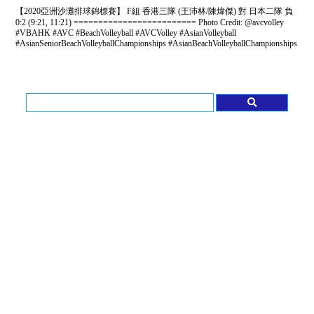
【2020亞洲沙灘排球錦標賽】 F組 香港三隊 (王沛林/陳煒傑) 對 日本二隊 負
0:2 (9:21, 11:21) ========================= Photo Credit: @avcvolley
#VBAHK #AVC #BeachVolleyball #AVCVolley #AsianVolleyball
#AsianSeniorBeachVolleyballChampionships #AsianBeachVolleyballChampionships