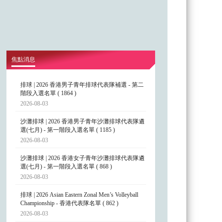
焦點消息
排球 | 2026 香港男子青年排球代表隊補選 - 第二
階段入選名單 ( 1864 )
2026-08-03
沙灘排球 | 2026 香港男子青年沙灘排球代表隊遴
選(七月) - 第一階段入選名單 ( 1185 )
2026-08-03
沙灘排球 | 2026 香港女子青年沙灘排球代表隊遴
選(七月) - 第一階段入選名單 ( 868 )
2026-08-03
排球 | 2026 Asian Eastern Zonal Men’s Volleyball
Championship - 香港代表隊名單 ( 862 )
2026-08-03