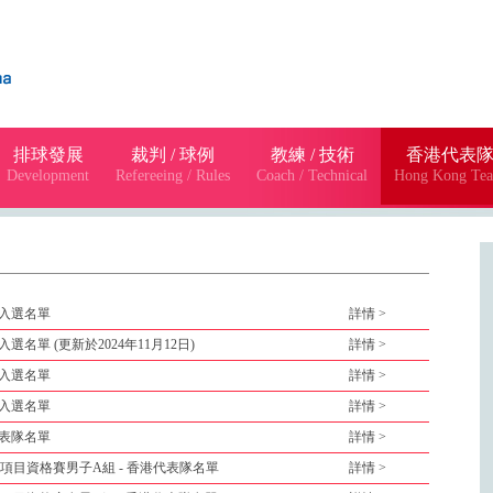
排球發展
裁判 / 球例
教練 / 技術
香港代表
Development
Refereeing / Rules
Coach / Technical
Hong Kong Te
 入選名單
詳情 >
選名單 (更新於2024年11月12日)
詳情 >
 入選名單
詳情 >
 入選名單
詳情 >
代表隊名單
詳情 >
目資格賽男子A組 - 香港代表隊名單
詳情 >