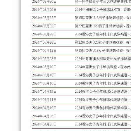
2024年08月30日
第一屆全國青少年三大球運動會排球項
2024年08月09日
2024亞洲東區女子排球錦標賽 - 香
2024年07月22日
第15屆亞洲U18男子排球錦標賽 - 
2024年07月02日
第22屆亞洲U20男子排球錦標賽 - 
2024年06月26日
2024香港女子成年排球代表隊補選 -
2024年06月20日
第22屆亞洲U20女子排球錦標賽 - 
2024年06月12日
第15屆亞洲U18女子排球錦標賽 - 
2024年05月28日
2024年粵港澳大灣區青年女子排球精
2024年05月20日
2024年亞洲女子排球挑戰盃 - 香港
2024年05月10日
2024香港男子少年排球代表隊遴選 
2024年05月10日
2024香港男子青年排球代表隊遴選 
2024年04月19日
2024香港女子少年排球代表隊遴選 - 
2024年04月11日
2024香港男子少年排球代表隊遴選 -
2024年04月10日
2024香港男子青年排球代表隊遴選 -
2024年04月05日
2024香港女子少年排球代表隊遴選 -
2024年04月05日
2024香港女子青年排球代表隊遴選 -