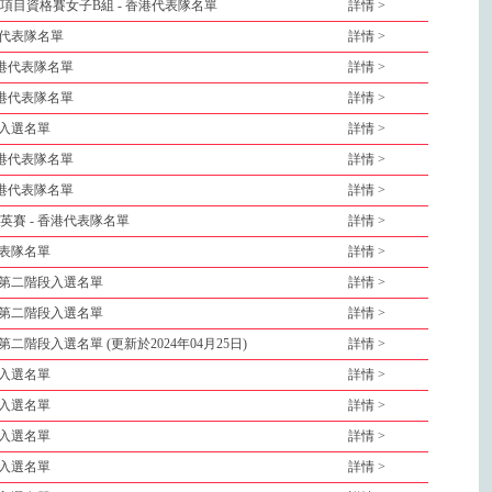
目資格賽女子B組 - 香港代表隊名單
詳情 >
港代表隊名單
詳情 >
香港代表隊名單
詳情 >
香港代表隊名單
詳情 >
 入選名單
詳情 >
香港代表隊名單
詳情 >
香港代表隊名單
詳情 >
英賽 - 香港代表隊名單
詳情 >
代表隊名單
詳情 >
- 第二階段入選名單
詳情 >
- 第二階段入選名單
詳情 >
第二階段入選名單 (更新於2024年04月25日)
詳情 >
 入選名單
詳情 >
 入選名單
詳情 >
 入選名單
詳情 >
 入選名單
詳情 >