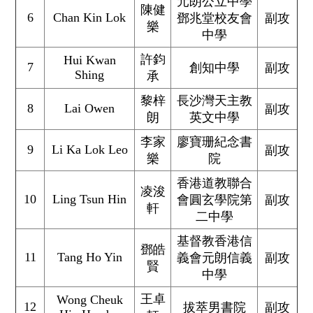
元朗公立中學
陳健
6
Chan Kin Lok
鄧兆堂校友會
副攻
樂
中學
許鈞
Hui Kwan
7
創知中學
副攻
Shing
承
黎梓
長沙灣天主教
8
Lai Owen
副攻
朗
英文中學
李家
廖寶珊紀念書
9
Li Ka Lok Leo
副攻
樂
院
香港道教聯合
凌浚
10
Ling Tsun Hin
會圓玄學院第
副攻
軒
二中學
基督教香港信
鄧皓
11
Tang Ho Yin
義會元朗信義
副攻
賢
中學
王卓
Wong Cheuk
12
拔萃男書院
副攻