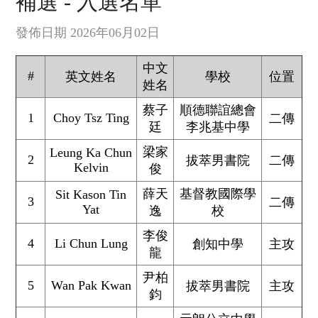
補選 - 入選名單
發佈日期 2026年06月02日
中文
#
英文姓名
學校
位置
姓名
蔡子
順德聯誼總會
1
Choy Tsz Ting
二傳
廷
李兆基中學
梁家
Leung Ka Chun
2
拔萃男書院
二傳
Kelvin
俊
薛天
基督教國際學
Sit Kason Tin
3
二傳
Yat
逸
校
李俊
4
Li Chun Lung
創知中學
主攻
龍
尹柏
5
Wan Pak Kwan
拔萃男書院
主攻
鈞