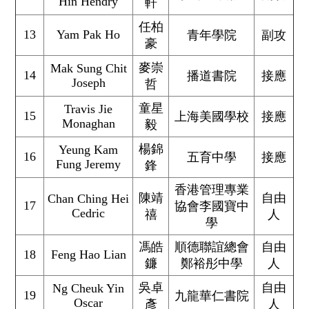
Hin Hendry
軒
任柏
13
Yam Pak Ho
青年學院
副攻
豪
麥崇
Mak Sung Chit
14
播道書院
接應
Joseph
哲
童星
Travis Jie
15
上海美國學校
接應
Monaghan
毅
楊錦
Yeung Kam
16
五育中學
接應
Fung Jeremy
鋒
香港管理專業
陳靖
自由
Chan Ching Hei
17
協會李國寶中
Cedric
禧
人
學
馮皓
順德聯誼總會
自由
18
Feng Hao Lian
鐮
鄭裕彤中學
人
吳卓
自由
Ng Cheuk Yin
19
九龍華仁書院
Oscar
彥
人