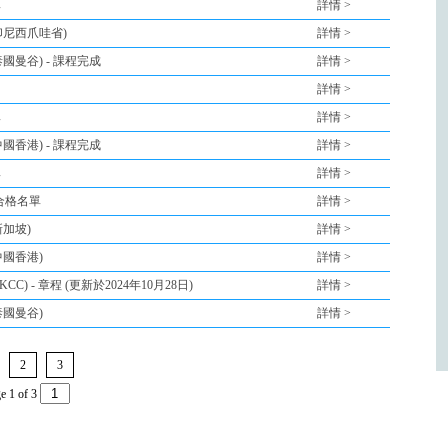
單
詳情 >
 印尼西爪哇省)
詳情 >
 泰國曼谷) - 課程完成
詳情 >
詳情 >
單
詳情 >
 中國香港) - 課程完成
詳情 >
單
詳情 >
 合格名單
詳情 >
新加坡)
詳情 >
 中國香港)
詳情 >
CC) - 章程 (更新於2024年10月28日)
詳情 >
 泰國曼谷)
詳情 >
2
3
e 1 of 3