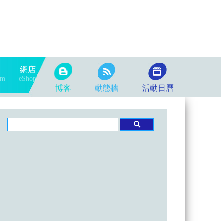
隊
網店
am
eShop
博客
動態牆
活動日曆