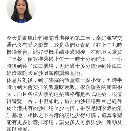
今天是颱風山竹離開香港後的第二天，幸好航空交
通已沒有受之影響，於是我們女青約了在上午九時
機場會合。辦好登機手續並過關後，在離境大堂買
了早餐，便登機乘搭上午十一時十分的航班，一小
時後到達了海口機場，再經過十多分鐘便到達海口
經濟學院國家沙灘海南訓練基地。
休息片刻後，到了學院的飯堂吃一點小食，五時半
時再到大會安排的飯堂吃晚飯。學院覆蓋的範圍很
大，而且各棟大樓的建築風格都是歐式建築，很值
得遊覽一番，不但如此，這裡的沙排場數目已經等
於全港共有的沙排場至少兩倍，果然是國家隊的集
訓基地，相比之下香港的場地少得可憐，還真希望
能有更多沙灘排球場，讓更多人可參與沙排運動及
加以發展。