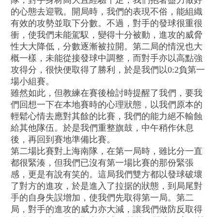
的心態去迎戰。開局時，我們的表現不俗，能組織
有效的攻勢並取下分數。不過，對手的發球很重很
衝，使我們未能駕馭，變得十分被動，進攻的威脅
性大大降低，分數逐漸被拉開。第二局的情況也大
概一樣，未能從接發球中調整，而對手亦以高點強
攻得分，很快便取得了勝利，於是我們以0:2負第一
場小組賽。
雖然如此，但教練在賽後檢討時提醒了我們，要我
們回想一下在本地賽時的心理狀態，以我們原本的
輕鬆心情去應對其餘的比賽，我們的能力絕不輸蝕
給其他隊伍。於是我們重整旗鼓，中午稍作休息
後，再回到賽地準備比賽。
第二場比賽對上海南隊，在第一局時，雖比分一直
都很緊湊，但我們已沒有第一場比賽的那份緊張
感，更是有說有笑的。這局我們雙方都以發球破壞
了對方的進攻，於是進入了拉据的狀態，到局尾對
手的自身失誤增加，使我們先取得第一局。第二
局，對手的進攻的威力亦大減，讓我們做防反取得