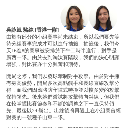
吳詠嵐 駱純 [香港一隊]
由於有部分的小組賽事尚未結束，所以我們要先等
待分組賽事完成才可以進行抽籤。抽籤後，我們今
天16進8的賽事被安排於下午二時半進行，對手是
廣西一隊。由於去到淘汰賽階段，我們的決心明顯
增強，對比賽亦十分興奮和期待。
開局之際，我們以發球牽制對手攻擊。由於對手擁
有身高優勢，開局多次高點觸手和長線直線攻擊分
得，而我們因應將防守陣式轉換並以較多變的攻擊
保持領先。後來她們嘗試將攻擊轉向斜線，但我們
在較掌握比賽節奏和不斷的調整之下一直保持領
先。最後以2:0勝出。出線後將再遇上在小組賽曾經
對賽的一號種子山東一隊。