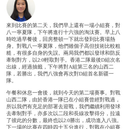
來到比賽的第二天，我們早上還有一場小組賽，對
八一寧夏隊，下午將進行十六強的淘汰賽。早上八
時吃過早餐後，回房整頓一下就出發到比賽場熱
身。對戰八一寧夏隊，他們雖個子高但技術比較粗
糙，有很多自身的失誤。兩局我們都以發球和防反
牽制對方，以2:0輕取對手。香港二隊最後D組次名
出線，經過抽籤，下午將對A組第三名的山西二
隊，若勝出，我們八強會再次對D組首名新疆一
隊。
午餐和休息一會後，就到今天的第二場賽事。對戰
山西二隊，由於香港一隊已在小組賽曾經對戰過，
所以我們有充足的部署去迎戰，我們繼續利用發球
去牽制對手，亦多次以二段和長線攻擊得分，拉遠
了彼此的分數，最終也以2:0勝出，成功進入八強。
下一場的比賽在四時四十五分進行，對戰在小組賽