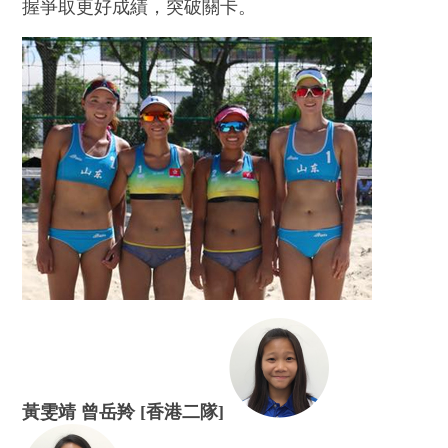
握爭取更好成績，突破關卡。
黃雯靖 曾岳羚 [香港二隊]