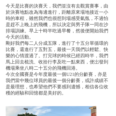
今天是比賽的決賽天，我們並沒有去觀賞賽事，由
於決賽地點改為海邊進行，距離原來場地接近一小
時的車程，雖然我們也很想到場感受氣氛，不過怕
是趕不上晚上的飛機，所以決定與男子隊一同在沙
排場訓練。早上十時半吃過早餐，然後便開始我們
今天的活動。
剛好我們每二人分成五隊，進行了十五分單循環的
比賽，還進行了五對五，最後一天我們以輕鬆、快
樂的心情渡過了。打完球的時候已經四時半，我們
馬上回去梳洗、收拾行李及吃一點東西，便岀發到
機場乘坐八時二十五分的飛機回港。
今次全國賽是今年度最後一個U21的分齡賽，亦是
我們當中幾位球員的最後一個分齡賽，或許成績不
是最理想，也希望他們不要感到遺憾，相信各位收
穫的經驗和回憶都是美好的。