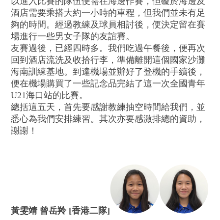
以進入比賽的隊伍便需在海邊作賽，但礙於海邊及
酒店需要乘搭大約一小時的車程，但我們並未有足
夠的時間。經過教練及球員相討後，便決定留在賽
場進行一些男女子隊的友誼賽。
友賽過後，已經四時多。我們吃過午餐後，便再次
回到酒店流洗及收拾行李，準備離開這個國家沙灘
海南訓練基地。到達機場並辦好了登機的手續後，
便在機場購買了一些記念品完結了這一次全國青年
U21海口站的比賽。
總括這五天，首先要感謝教練抽空時間給我們，並
悉心為我們安排練習。其次亦要感激排總的資助，
謝謝！
黃雯靖 曾岳羚 [香港二隊]