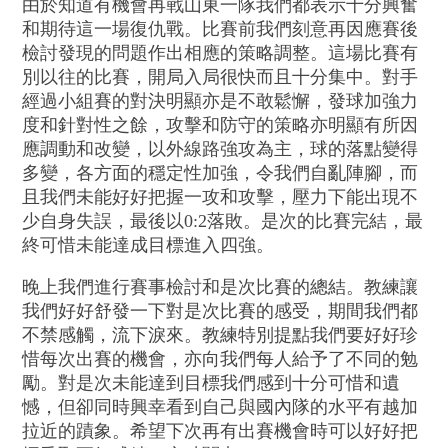
由於知道有機會再戰山東一隊我們都表示十分興奮
和期待這一場復仇戰。比賽前我們刻意再因應賽後
檢討發現的問題作出相應的策略調整。這場比賽有
別以往的比賽，開局入局很快而且十分集中。對手
經過小組賽的對決明顯亦是不敢鬆懈，發球加強力
度和針對性之餘，攻擊和防守的策略亦明顯有所因
應調動和改變，以外線路強攻為主，球的落點變得
多變，各方面的穩定性加強，令我們自亂陣腳，而
且我們未能好好把握一攻和攻擊，壓力下能出現不
少自身失誤，最後以0:2落敗。是次的比賽完結，最
終可惜未能達成目標進入四強。
晚上我們進行賽事檢討和是次比賽的總結。教練讓
我們好好舒發一下對是次比賽的感受，期間我們都
不禁感觸，流下淚來。教練特別提點我們要好好珍
惜每次出賽的機會，亦向我們每人給予了不同的勉
勵。對是次未能達到目標我們感到十分可惜和遺
憾，但卻同時興幸看到自己與國內隊的水平有越加
拉近的蹟象。希望下次再有出賽機會時可以好好把