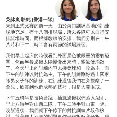
吳詠嵐 駱純 [香港一隊]
來到正式比賽的前一天，由於海口訓練基地的訓練
場地充足，有十八個排球場，所以各隊可以自行安
排試場時間。而根據教練的安排，我們分別在上午
八時和下午二時半會有兩節的試場練習。
我們早上起床的時候看到外面景色被嚴重的霧氣籠
罩，然而早餐過後太陽慢慢出來時，霧氣便消散
了。今天早上的訓練內容以接發球和一攻為主，而
下午的訓練以對抗為主。下午的訓練剛好遇上國家
隊男女子隊的訓練，在訓練過後我們在旁觀察了一
會兒，欣賞到他們成熟的技巧，很是大開眼戒。
下午五時半是技術會議，抽籤過後我們落入A組，
早上八時半對山西二隊，下午二時半對山東一隊。
晚飯過後，我們就下午錄下的對抗訓練片段作檢
討，就著個人不同的問題再作仔細拆解和分析，務