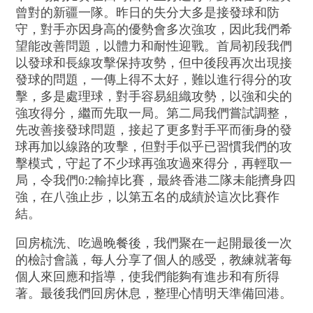
曾對的新疆一隊。昨日的失分大多是接發球和防
守，對手亦因身高的優勢會多次強攻，因此我們希
望能改善問題，以體力和耐性迎戰。首局初段我們
以發球和長線攻擊保持攻勢，但中後段再次出現接
發球的問題，一傳上得不太好，難以進行得分的攻
擊，多是處理球，對手容易組織攻勢，以強和尖的
強攻得分，繼而先取一局。第二局我們嘗試調整，
先改善接發球問題，接起了更多對手平而衝身的發
球再加以線路的攻擊，但對手似乎已習慣我們的攻
擊模式，守起了不少球再強攻過來得分，再輕取一
局，令我們0:2輸掉比賽，最終香港二隊未能擠身四
強，在八強止步，以第五名的成績於這次比賽作
結。
回房梳洗、吃過晚餐後，我們聚在一起開最後一次
的檢討會議，每人分享了個人的感受，教練就著每
個人來回應和指導，使我們能夠有進步和有所得
著。最後我們回房休息，整理心情明天準備回港。