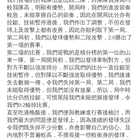
較我隊高，明顯有優勢。開局時，我們的進攻節奏
較急，未能掌握自己的節奏，因此在開局比分亦有
拉鋸。技術暫停過後，我們作出了調整，不但在發
球上及攻擊上都有改善，因此亦順利取下第一局。
第二局初，我們以發球優勢和二段攻擊，2:0勝出了
第一場的賽事。
第二場的比賽，我們迎戰的是積分榜的第一位的山
東一隊。第一局開局初，我們以發球牽制對方，但
對方不斷以強攻得分，所以我們的比分一直拉鋸至
技術暫停，但對隊以不斷強攻取得優勢，我們接連
失去數個一傳，令我們失掉第一局。第二局，我們
未能取得優勢，但我們並沒有放棄，所以，局中時
比分仍然拉鋸，可惜尾段我們未能把握接發球，令
我們0:2輸掉比賽。
直至吃過晚飯後，我們便與教練進行賽後檢討，而
我們最大的問題便是發球上，因為接續的發球失誤
令我們既失掉不少分數，亦會影響自己的信心。且
內地對手普遍較高，不擅長接一些較衝身的發球，