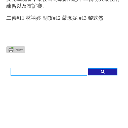
練習以及友誼賽。
二傳#11 林禧婷
副攻#12 嚴泳妮 #13 黎式然