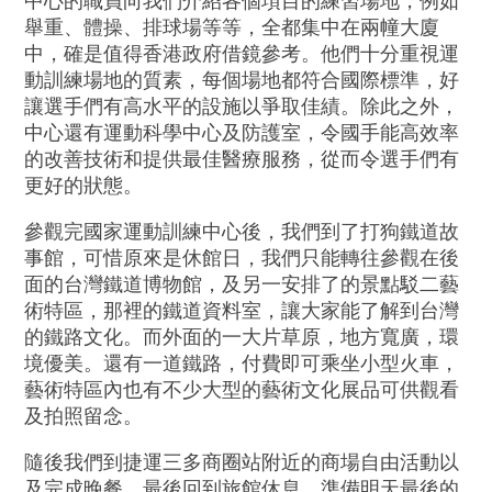
中心的職員向我們介紹各個項目的練習場地，例如
舉重、體操、排球場等等，全都集中在兩幢大廈
中，確是值得香港政府借鏡參考。他們十分重視運
動訓練場地的質素，每個場地都符合國際標準，好
讓選手們有高水平的設施以爭取佳績。除此之外，
中心還有運動科學中心及防護室，令國手能高效率
的改善技術和提供最佳醫療服務，從而令選手們有
更好的狀態。
參觀完國家運動訓練中心後，我們到了打狗鐵道故
事館，可惜原來是休館日，我們只能轉往參觀在後
面的台灣鐵道博物館，及另一安排了的景點駁二藝
術特區，那裡的鐵道資料室，讓大家能了解到台灣
的鐵路文化。而外面的一大片草原，地方寬廣，環
境優美。還有一道鐵路，付費即可乘坐小型火車，
藝術特區內也有不少大型的藝術文化展品可供觀看
及拍照留念。
隨後我們到捷運三多商圈站附近的商場自由活動以
及完成晚餐，最後回到旅館休息，準備明天最後的