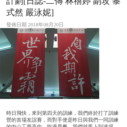
計劃[日誌-二傳 林禧婷 副攻 黎
式然 嚴泳妮]
發佈日期 2018年08月20日
時日飛快，來到第四天的訓練，我們終於打了訓練
營的首場友誼賽，而對手便是昨日與我們一同訓練
的中山工商高中。吃過早餐，我們就馬上到達場