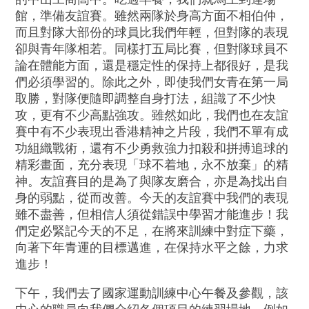
館，準備友誼賽。雖然兩隊於身高方面不相伯仲，
而且對隊大部份的球員比我們年輕，但對隊的表現
卻與青年隊相若。同樣打五局比賽，但對隊球員不
論在體能方面，還是穩定性的保持上都很好，是我
們必須學習的。除此之外，即使我們女青在第一局
取勝，對隊便隨即調整自身打法，組識了不少快
攻，更有不少高點強攻。雖然如此，我們也在友誼
賽中有不少表現出香港精神之片段，我們不單有成
功組織戰術，還有不少勇救強力扣殺和拼搏追球的
精彩畫面，充分表現「球不着地，永不放棄」的精
神。友誼賽目的是為了與隊友磨合，亦是為找出自
身的弱點，從而改善。今天的友誼賽中我們的表現
雖不盡善，但相信人須從錯誤中學習才能進步！我
們定必緊記今天的不足，在將來訓練中對症下藥，
向著下年青運的目標邁進，在保持水平之餘，力求
進步！
下午，我們去了國家運動訓練中心午餐及參觀，該