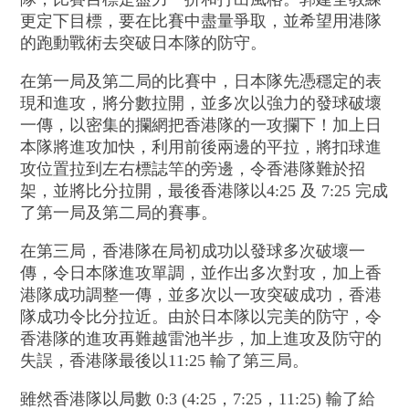
更定下目標，要在比賽中盡量爭取，並希望用港隊
的跑動戰術去突破日本隊的防守。
在第一局及第二局的比賽中，日本隊先憑穩定的表
現和進攻，將分數拉開，並多次以強力的發球破壞
一傳，以密集的攔網把香港隊的一攻攔下！加上日
本隊將進攻加快，利用前後兩邊的平拉，將扣球進
攻位置拉到左右標誌竿的旁邊，令香港隊難於招
架，並將比分拉開，最後香港隊以4:25 及 7:25 完成
了第一局及第二局的賽事。
在第三局，香港隊在局初成功以發球多次破壞一
傳，令日本隊進攻單調，並作出多次對攻，加上香
港隊成功調整一傳，並多次以一攻突破成功，香港
隊成功令比分拉近。由於日本隊以完美的防守，令
香港隊的進攻再難越雷池半步，加上進攻及防守的
失誤，香港隊最後以11:25 輸了第三局。
雖然香港隊以局數 0:3 (4:25，7:25，11:25) 輸了給