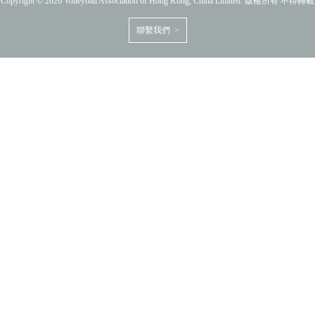
Copyright © 2026 Volleyball Association of Hong Kong, China Limited. 版權所有 不得轉載
聯繫我們 >