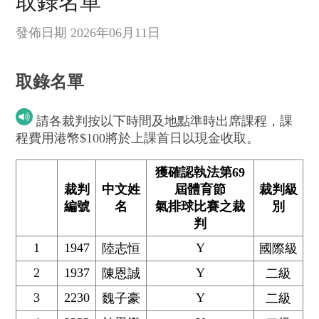
取錄名單
發佈日期 2026年06月11日
取錄名單
請各裁判按以下時間及地點準時出席課程，課
程費用港幣$100將於上課首日以現金收取。
獲確認執法第69
裁判
中文姓
屆體育節
裁判級
編號
名
氣排球比賽之裁
別
判
1
1947
Y
陸志恒
國際級
2
1937
Y
陳恩誠
二級
3
2230
Y
魏子豪
二級