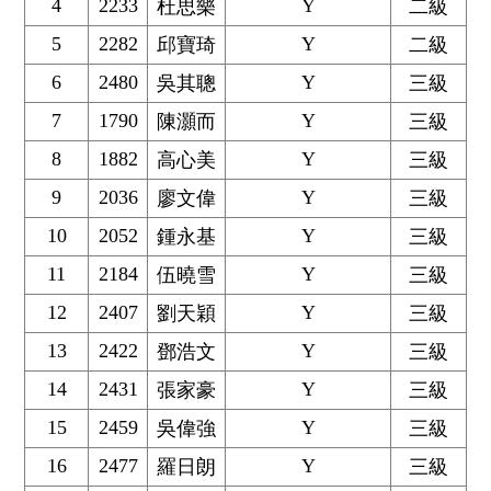
4
2233
Y
杜思樂
二級
5
2282
Y
邱寶琦
二級
6
2480
Y
吳其聰
三級
7
1790
Y
陳灝而
三級
8
1882
Y
高心美
三級
9
2036
Y
廖文偉
三級
10
2052
Y
鍾永基
三級
11
2184
Y
伍曉雪
三級
12
2407
Y
劉天穎
三級
13
2422
Y
鄧浩文
三級
14
2431
Y
張家豪
三級
15
2459
Y
吳偉強
三級
16
2477
Y
羅日朗
三級