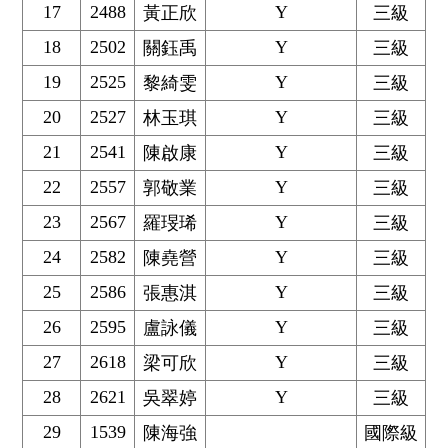
17
2488
Y
黃正欣
三級
18
2502
Y
關鈺禹
三級
19
2525
Y
黎綺雯
三級
20
2527
Y
林玉琪
三級
21
2541
Y
陳啟康
三級
22
2557
Y
郭敬業
三級
23
2567
Y
羅琝琋
三級
24
2582
Y
陳堯營
三級
25
2586
Y
張惠淇
三級
26
2595
Y
盧詠儀
三級
27
2618
Y
梁可欣
三級
28
2621
Y
吳翠婷
三級
29
1539
陳海強
國際級