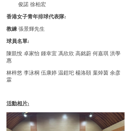
俊諾 徐柏宏
香港女子青年排球代表隊:
教練
張景輝先生
球員名單:
陳凱悅 卓家怡 鍾幸宜 馮欣欣 高銘蔚 何嘉琪 洪學
惠
林梓悠 李泳桐 伍康婷 温鎧圯 楊洛頤 葉焯茵 余彦
霖
活動相片: