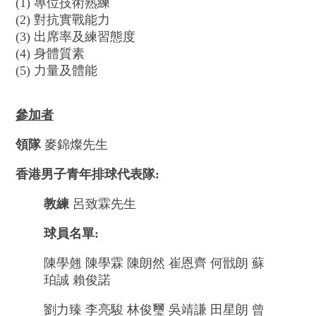
(1) 專位技術熟練
(2) 對抗實戰能力
(3) 出席率及練習態度
(4) 身體質素
(5) 力量及體能
參加者
領隊
麥錦燦先生
香港男子青年排球代表隊:
教練
呂致霖先生
球員名單:
陳學翹 陳學霖 陳朗然 崔恩齊 何戩朗 蘇
珀誠 賴俊諾
劉力臻 李亮駿 林俊璽 吳靖謙 田星朗 曾