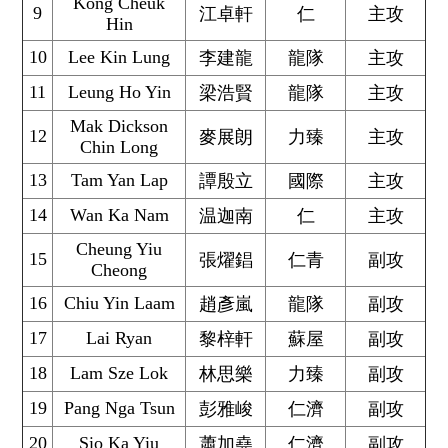
Kong Cheuk
9
江卓軒
仁
主攻
Hin
10
Lee Kin Lung
李建龍
龍隊
主攻
11
Leung Ho Yin
梁浩賢
龍隊
主攻
Mak Dickson
12
麥展朗
力臻
主攻
Chin Long
13
Tam Yan Lap
譚殷立
國際
主攻
14
Wan Ka Nam
温迦南
仁
主攻
Cheung Yiu
15
張燿錩
仁青
副攻
Cheong
16
Chiu Yin Laam
趙彥嵐
龍隊
副攻
17
Lai Ryan
黎梓軒
蘇屋
副攻
18
Lam Sze Lok
林思樂
力臻
副攻
19
Pang Nga Tsun
彭雅峻
仁濟
副攻
20
Sio Ka Yiu
蕭加堯
仁濟
副攻