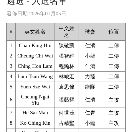
遴選 - 入選名單
發佈日期 2026年01月05日
中文姓
#
英文姓名
球會
位置
名
1
Chan King Hoi
陳敬凱
仁濟
二傳
2
Cheung Chi Wai
張智維
小龍
二傳
3
Ching Hon Lam
程瀚林
仁濟
二傳
4
Lam Tsun Wang
林峻宏
力臻
二傳
5
Yuen Sze Wai
袁思偉
龍隊
二傳
Cheung Ngai
6
張藝耀
仁濟
主攻
Yiu
7
He Sai Mau
何世茂
仁青
主攻
8
Ko Ching Kin
古靖堅
小龍
主攻