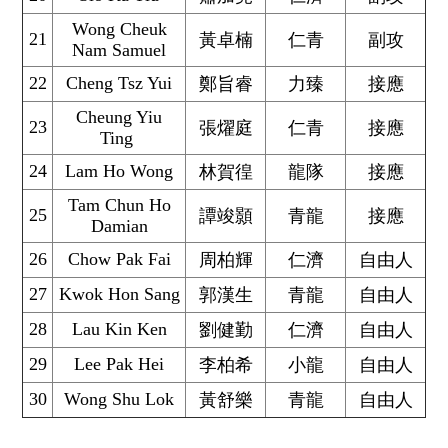
Wong Cheuk
21
黃卓楠
仁青
副攻
Nam Samuel
22
Cheng Tsz Yui
鄭旨睿
力臻
接應
Cheung Yiu
23
張燿庭
仁青
接應
Ting
24
Lam Ho Wong
林賀徨
龍隊
接應
Tam Chun Ho
25
譚竣顥
青龍
接應
Damian
26
Chow Pak Fai
周柏輝
仁濟
自由人
27
Kwok Hon Sang
郭漢生
青龍
自由人
28
Lau Kin Ken
劉健勤
仁濟
自由人
29
Lee Pak Hei
李柏希
小龍
自由人
30
Wong Shu Lok
黃舒樂
青龍
自由人