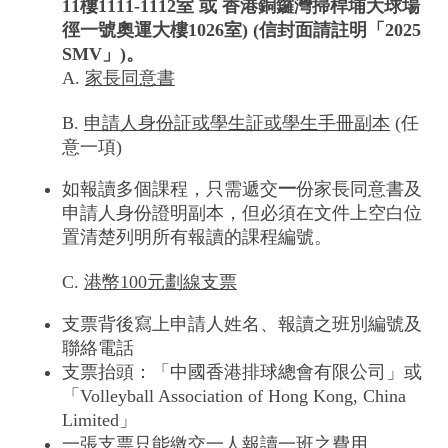
11
樓
1111-1112
室
或
香港銅鑼灣掃桿埔大球場
徑一號奧運大樓
10
26
室
) (
信封面請註明「
202
5
S
M
V
」
)
。
A.
家長同意書
B.
申請人身份証或學生証或學生手冊副本
(任
意一項)
如報讀多個課程，只需遞交
一
份家長同意書及
申請人身份證明副本，但必須在文件上空白位
置清楚列明所有報讀的課程編號。
C.
港幣100元劃線支票
支票背後寫上申請人姓名、報讀之班別編號及
聯絡電話
支票抬頭：「中國香港排球總會有限公司」或
「Volleyball Association of Hong Kong, China
Limited」
一張支票只能繳交一人報讀一班之費用