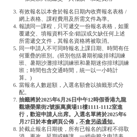
有效報名以本會於報名日期內收齊報名表格 /
網上表格、課程費用及所需文件為準。
報讀同一課程，只可遞交一份報名表格，如重
覆遞交、填報資料不全/錯誤或欠缺任何上述
所需遞交文件，其報名資格將被取消。
同一申請人不可同時報名上課日期、時間有任
何重疊的班別。(班別包括暑期初級排球訓練
班、暑期沙灘排球訓練班和暑期迷你排球訓練
班；時間包含交通時間，統一以一小時計
算。)
當報名人數超額，入選名額會以抽籤形式分
配。
抽籤將於
202
5
年
6
月
26
日中午
12
時假香港九龍
觀塘榮業街
2
號振萬廣場
11
樓
1111-1112
室進
行，歡迎申請人出席。入選名單將於
202
5
年
6
月
27
日
於本會網頁公佈，
不會另函通知
。
於截止報名日期後，所有已報名的課程不得取
消、更改、延期或轉讓。一經中籤之申請表，