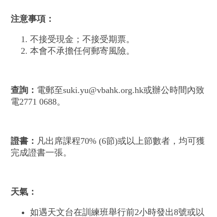
注意事項：
不接受現金；不接受期票。
本會不承擔任何郵寄風險。
查詢：
電郵至suki.yu@vbahk.org.hk或辦公時間內致
電2771 0688。
證書：
凡出席課程70% (6節)或以上節數者，均可獲
完成證書一張。
天氣：
如遇天文台在訓練班舉行前2小時發出8號或以