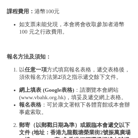
課程費用：
港幣100元
如支票未能兌現，本會將會收取參加者港幣
100 元之行政費用。
報名
方法及須知
：
以
任意一項
方式填寫報名表格，遞交表格後，
須依報名方法第
2
項之指示遞交餘下文件。
網上填表
(Google
表格
)
：請瀏覽本會網站
(www.vbahk.org.hk)，填妥及遞交網上表格。
報名表格
：可於康文署轄下各體育館或本會辦
事處索取。
郵寄（
以郵戳日期為準）
或親臨本會遞交以下
文件
(
地址：
香港九龍觀塘榮業街
2
號振萬廣場