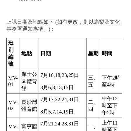
上課日期及地點如下 (如有更改，則以康樂及文化
事務署通知為準。) :
班
別
地點
日期
星期
時間
編
號
摩士公
7月16,18,23,25日
三、
下午2時
MV-
園體育
01
五
至4時
8月6,8,13,15日
館
中午12
7月17,22,24,31日
長沙灣
二、
MV-
時至下
02
體育館
四
8月5,7,14,19日
午2時
上午11
7月21,24,28,31日
富亨體
一、
MV-
時至下