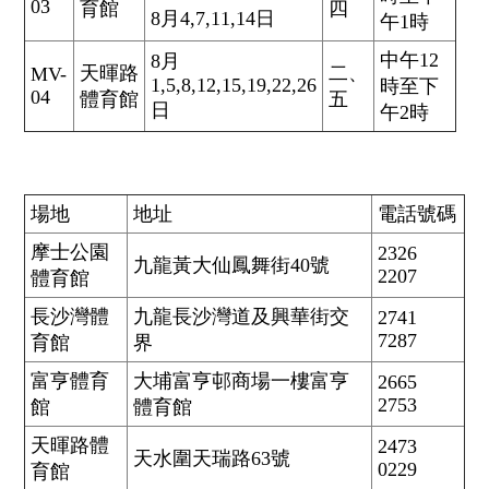
03
育館
四
8月4,7,11,14日
午1時
中午12
8月
天暉路
二、
MV-
1,5,8,12,15,19,22,26
時至下
04
體育館
五
日
午2時
場地
地址
電話號碼
摩士公園
2326
九龍黃大仙鳳舞街40號
2207
體育館
長沙灣體
九龍長沙灣道及興華街交
2741
7287
育館
界
富亨體育
大埔富亨邨商場一樓富亨
2665
2753
館
體育館
天暉路體
2473
天水圍天瑞路63號
0229
育館