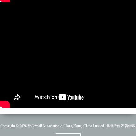
Copyright © 2026 Volleyball Association of Hong Kong, China Limited. 版權所有 不得轉載