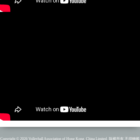
Copyright © 2026 Volleyball Association of Hong Kong, China Limited. 版權所有 不得轉載