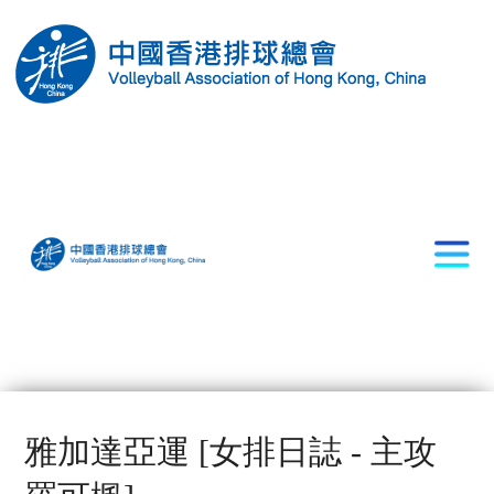
雅加達亞運 [女排日誌 - 主攻